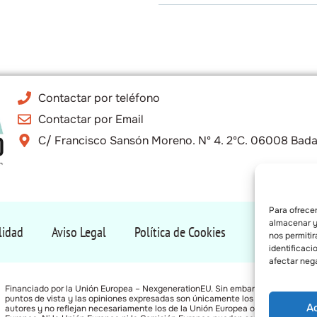
Contactar por teléfono
Contactar por Email
C/ Francisco Sansón Moreno. Nº 4. 2ºC. 06008 Bada
Para ofrecer
almacenar y/
lidad
Aviso Legal
Política de Cookies
Política de P
nos permiti
identificaci
afectar nega
Financiado por la Unión Europea – NexgenerationEU. Sin embargo, los
puntos de vista y las opiniones expresadas son únicamente los del autor o
A
autores y no reflejan necesariamente los de la Unión Europea o la Comisión