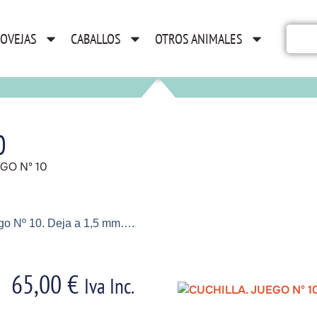
OVEJAS
CABALLOS
OTROS ANIMALES
0
GO Nº 10
ego Nº 10. Deja a 1,5 mm….
65,00
€
Iva Inc.